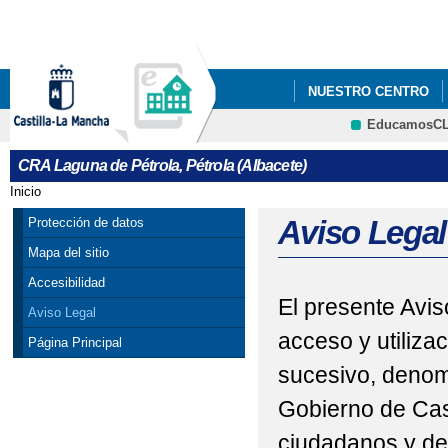
Pa
co
pri
NUESTRO CENTRO
EducamosC
CRFP
CRA Laguna de Pétrola, Pétrola (Albacete)
Inicio
Se encuentra usted aquí
Aviso Legal
Protección de datos
Mapa del sitio
Accesibilidad
El presente Avis
Aviso Legal
acceso y utiliza
Página Principal
sucesivo, denom
Gobierno de Cas
ciudadanos y de