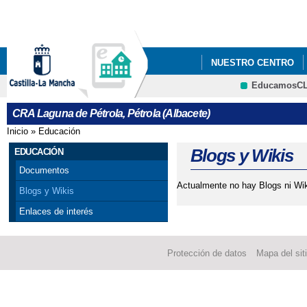
Pa
co
pri
NUESTRO CENTRO
EducamosC
CRFP
CRA Laguna de Pétrola, Pétrola (Albacete)
Inicio
»
Educación
Se encuentra usted aquí
Blogs y Wikis
EDUCACIÓN
Documentos
Actualmente no hay Blogs ni Wik
Blogs y Wikis
Enlaces de interés
Protección de datos
Mapa del sit