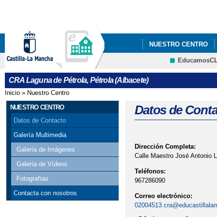
Pa
co
pri
NUESTRO CENTRO
EducamosC
CRFP
CRA Laguna de Pétrola, Pétrola (Albacete)
Inicio
»
Nuestro Centro
Se encuentra usted aquí
Datos de Conta
NUESTRO CENTRO
Datos de Contacto
Galería Multimedia
Dirección Completa:
Galería de Imágenes
Calle Maestro José Antonio L
Galería de Vídeos
Teléfonos:
Fotografías
967286090
Contacta con nosotros
Correo electrónico:
02004513.cra@educastillala